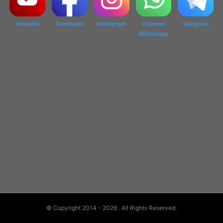
Youtube
Facebook
Instagram
Channel
Telegram
Whatsapp
© Copyright 2014 - 2026
. All Rights Reserved.